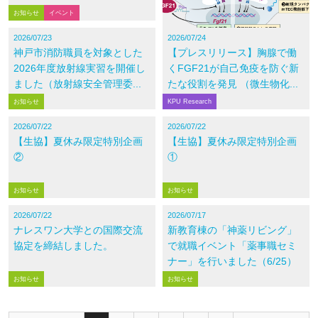
お知らせ
イベント
2026/07/23
2026/07/24
神戸市消防職員を対象とした
【プレスリリース】胸腺で働
2026年度放射線実習を開催し
くFGF21が自己免疫を防ぐ新
ました（放射線安全管理委...
たな役割を発見 （微生物化...
お知らせ
KPU Research
2026/07/22
2026/07/22
【生協】夏休み限定特別企画
【生協】夏休み限定特別企画
②
①
お知らせ
お知らせ
2026/07/22
2026/07/17
ナレスワン大学との国際交流
新教育棟の「神薬リビング」
協定を締結しました。
で就職イベント「薬事職セミ
ナー」を行いました（6/25）
お知らせ
お知らせ