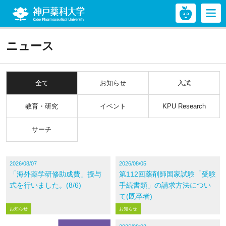
神戸薬科大学
ニュース
全て
お知らせ
入試
教育・研究
イベント
KPU Research
サーチ
2026/08/07
2026/08/05
「海外薬学研修助成費」授与
第112回薬剤師国家試験「受験
式を行いました。(8/6)
手続書類」の請求方法につい
て(既卒者)
お知らせ
お知らせ