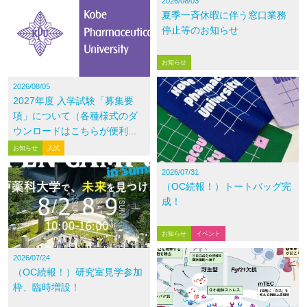
2026/08/03
夏季一斉休暇に伴う窓口業務
停止等のお知らせ
お知らせ
2026/08/05
2027年度 入学試験「募集要
項」について（各種様式のダ
ウンロードはこちらが便利...
お知らせ
入試
2026/07/31
（OC続報！）トートバッグ完
成！
お知らせ
イベント
2026/07/24
（OC続報！）研究室見学参加
枠、臨時増設！