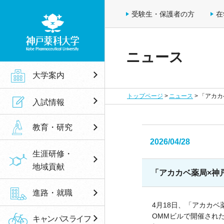
受験生・保護者の方
在
ニュース
神戸薬科大学
大学案内
トップページ
ニュース
「アカカ
入試情報
教育・研究
2026/04/28
生涯研修・
地域貢献
「アカカベ薬局×神
進路・就職
4月18日、「アカカ
OMMビルで開催され
キャンパスライフ