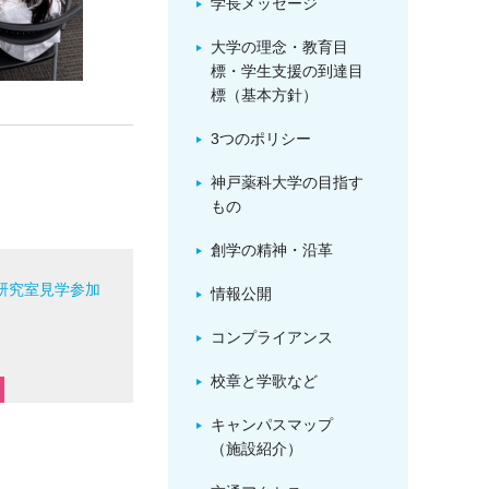
学長メッセージ
大学の理念・教育目
標・学生支援の到達目
標（基本方針）
3つのポリシー
神戸薬科大学の目指す
もの
創学の精神・沿革
研究室見学参加
情報公開
！
コンプライアンス
校章と学歌など
キャンパスマップ
（施設紹介）