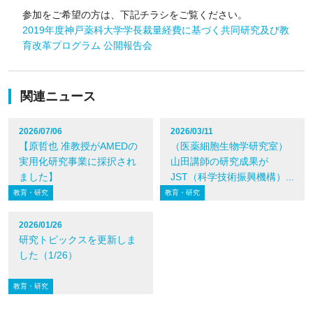
参加をご希望の方は、下記チラシをご覧ください。
2019年度神戸薬科大学学長裁量経費に基づく共同研究及び教
育改革プログラム 公開報告会
関連ニュース
2026/07/06
2026/03/11
【原哲也 准教授がAMEDの
（医薬細胞生物学研究室）
実用化研究事業に採択され
山田講師の研究成果が
ました】
JST（科学技術振興機構）...
教育・研究
教育・研究
2026/01/26
研究トピックスを更新しま
した（1/26）
教育・研究