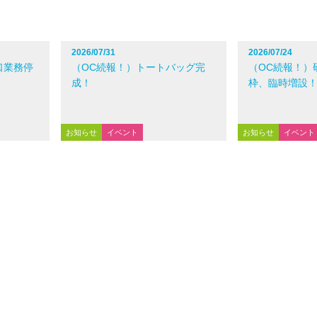
2026/07/31
2026/07/24
口業務停
（OC続報！）トートバッグ完
（OC続報！）
成！
枠、臨時増設
お知らせ
イベント
お知らせ
イベント