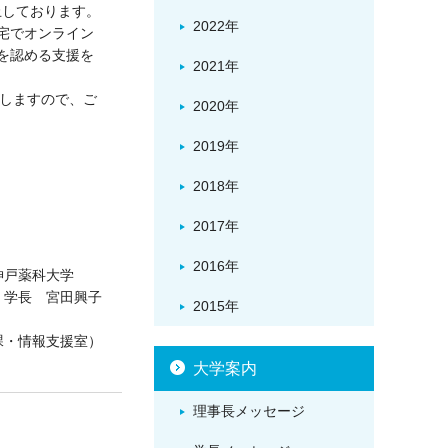
止しております。
2022年
宅でオンライン
を認める支援を
2021年
せしますので、ご
2020年
2019年
2018年
2017年
2016年
神戸薬科大学
学長 宮田興子
2015年
課・情報支援室）
大学案内
理事長メッセージ