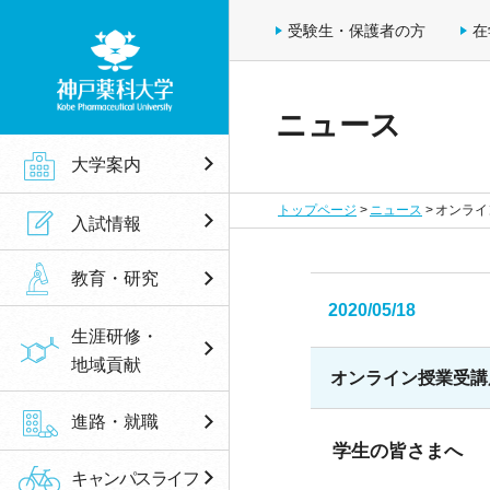
受験生・保護者の方
在
ニュース
神戸薬科大学
大学案内
トップページ
ニュース
オンライ
入試情報
教育・研究
2020/05/18
生涯研修・
地域貢献
オンライン授業受講
進路・就職
学生の皆さまへ
キャンパスライフ