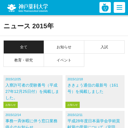
神戸薬科大学
ニュース 2015年
全て
お知らせ
入試
教育・研究
イベント
2015/12/25
2015/12/18
入寮許可者の受験番号（平成
ききょう通信の最新号（161
27年12月25日付）を掲載しま
号）を掲載しました
した。
お知らせ
お知らせ
2015/12/14
2015/12/11
事務一斉休暇に伴う窓口業務
平成28年度日本薬学会学術貢
停止のお知らせ
献賞の受賞について（宮田