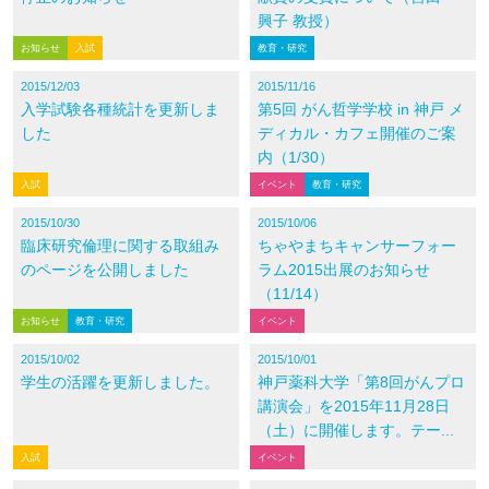
興子 教授）
お知らせ
入試
教育・研究
2015/12/03
2015/11/16
入学試験各種統計を更新しま
第5回 がん哲学学校 in 神戸 メ
した
ディカル・カフェ開催のご案
内（1/30）
入試
イベント
教育・研究
2015/10/30
2015/10/06
臨床研究倫理に関する取組み
ちゃやまちキャンサーフォー
のページを公開しました
ラム2015出展のお知らせ
（11/14）
お知らせ
教育・研究
イベント
2015/10/02
2015/10/01
学生の活躍を更新しました。
神戸薬科大学「第8回がんプロ
講演会」を2015年11月28日
（土）に開催します。テー...
入試
イベント