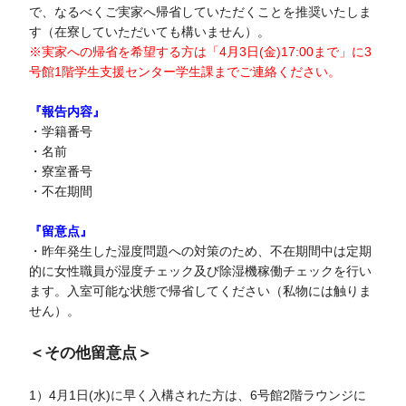
で、なるべくご実家へ帰省していただくことを推奨いたしま
す（在寮していただいても構いません）。
※実家への帰省を希望する方は「4月3日(金)17:00まで」に3
号館1階学生支援センター学生課までご連絡ください。
『報告内容』
・学籍番号
・名前
・寮室番号
・不在期間
『留意点』
・昨年発生した湿度問題への対策のため、不在期間中は定期
的に女性職員が湿度チェック及び除湿機稼働チェックを行い
ます。入室可能な状態で帰省してください（私物には触りま
せん）。
＜その他留意点＞
1）4月1日(水)に早く入構された方は、6号館2階ラウンジに