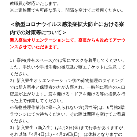
教職員が対応いたします。
※ご家族間でも可能な限り、間隔を空けてご着席ください。
＜新型コロナウイルス感染症拡大防止における寮
内での対策等について＞
新入寮生オリエンテーションにて、寮長からも改めてアナウ
ンスさせていただきます。
1）寮内(共有スペース)では常にマスクを着用してください。
また、手洗いや手指消毒の徹底及び咳エチケットに注意して
ください。
2）新入寮生オリエンテーション後の荷物整理のタイミング
では新入寮生と保護者の方が入寮され、一時的に寮内の人口
密度が上がります。窓を開ける・ドアを開ける等の換気を行
った上で作業してください。
※荷物整理作業時に寮へ入られない方(男性等)は、6号館2階
ラウンジにてお待ちください。その際は間隔を空けてご着席
ください。
3）新入寮生（新入生）は4月3日(金)まで行事がありますが、
それ以降「4月4日(土)～4月19日(日)」は休校となりますの