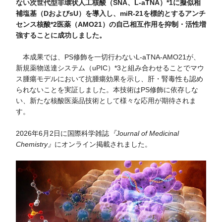
ない次世代型非環状人工核酸（SNA、L-aTNA）*1に擬似相
補塩基（DおよびsU）を導入し、miR-21を標的とするアンチ
センス核酸*2医薬（AMO21）の自己相互作用を抑制・活性増
強することに成功しました。
本成果では、PS修飾を一切行わないL-aTNA-AMO21が、
新規薬物送達システム（uPIC）*3と組み合わせることでマウ
ス腫瘍モデルにおいて抗腫瘍効果を示し、肝・腎毒性も認め
られないことを実証しました。本技術はPS修飾に依存しな
い、新たな核酸医薬品技術として様々な応用が期待されま
す。
2026年6月2日に国際科学雑誌
『Journal of Medicinal
Chemistry』
にオンライン掲載されました。