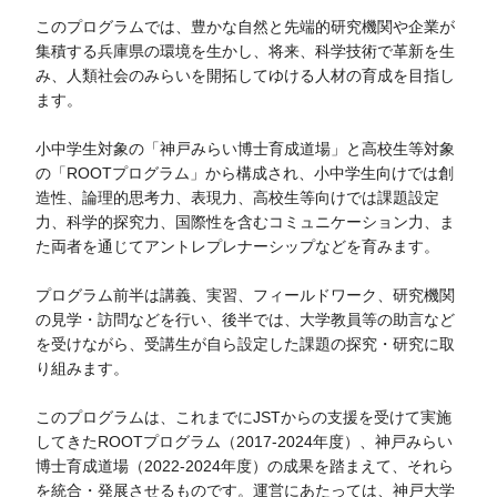
このプログラムでは、豊かな自然と先端的研究機関や企業が
集積する兵庫県の環境を生かし、将来、科学技術で革新を生
み、人類社会のみらいを開拓してゆける人材の育成を目指し
ます。
小中学生対象の「神戸みらい博士育成道場」と高校生等対象
の「ROOTプログラム」から構成され、小中学生向けでは創
造性、論理的思考力、表現力、高校生等向けでは課題設定
力、科学的探究力、国際性を含むコミュニケーション力、ま
た両者を通じてアントレプレナーシップなどを育みます。
プログラム前半は講義、実習、フィールドワーク、研究機関
の見学・訪問などを行い、後半では、大学教員等の助言など
を受けながら、受講生が自ら設定した課題の探究・研究に取
り組みます。
このプログラムは、これまでにJSTからの支援を受けて実施
してきたROOTプログラム（2017-2024年度）、神戸みらい
博士育成道場（2022-2024年度）の成果を踏まえて、それら
を統合・発展させるものです。運営にあたっては、神戸大学