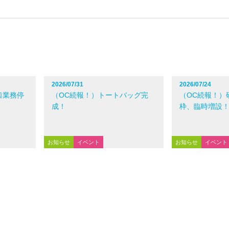
2026/07/31
2026/07/24
口業務停
（OC続報！）トートバッグ完
（OC続報！）
成！
枠、臨時増設
お知らせ
イベント
お知らせ
イベント