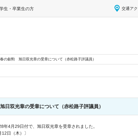
学生・卒業生の方
交通アク
年春の叙勲 旭日双光章の受章について（赤松路子評議員）
 旭日双光章の受章について（赤松路子評議員）
28年4月29日付で、旭日双光章を受章されました。
月12日（木）〕