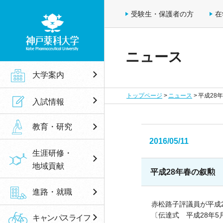
受験生・保護者の方
在
ニュース
神戸薬科大学
大学案内
トップページ
ニュース
平成28
入試情報
教育・研究
2016/05/11
生涯研修・
地域貢献
平成28年春の叙勲
進路・就職
赤松路子評議員が平成
〔伝達式 平成28年5
キャンパスライフ