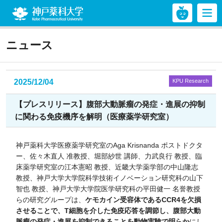
神戸薬科大学
ニュース
2025/12/04
KPU Research
【プレスリリース】腹部大動脈瘤の発症・進展の抑制
に関わる免疫機序を解明（医療薬学研究室）
神戸薬科大学医療薬学研究室のAga Krisnanda ポストドクタ
ー、佐々木直人 准教授、堀部紗世 講師、力武良行 教授、臨
床薬学研究室の江本憲昭 教授、近畿大学薬学部の中山隆志
教授、神戸大学大学院科学技術イノベーション研究科の山下
智也 教授、神戸大学大学院医学研究科の平田健一 名誉教授
らの研究グループは、
ケモカイン受容体であるCCR4を欠損
させることで、T細胞を介した免疫応答を調節し、腹部大動
脈瘤の発症・進展を抑制できることを動物実験で明らか
にし