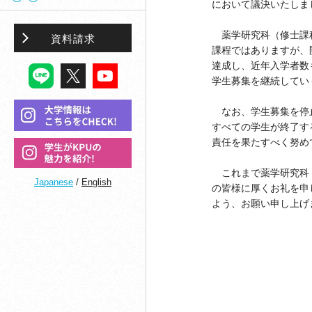
において議決いたしま
薬学研究科（修士課程
資料請求
課程ではありますが、
達成し、近年入学者数
学生募集を継続してい
なお、学生募集を停止
すべての学生が終了す
責任を果たすべく努め
これまで薬学研究科（
Japanese
/
English
の皆様に厚くお礼を申
よう、お願い申し上げ
令和5
神
学長