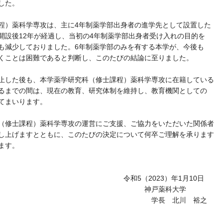
した。
）薬科学専攻は、主に4年制薬学部出身者の進学先として設置した
開設後12年が経過し、当初の4年制薬学部出身者受け入れの目的を
も減少しておりました。6年制薬学部のみを有する本学が、今後も
くことは困難であると判断し、このたびの結論に至りました。
した後も、本学薬学研究科（修士課程）薬科学専攻に在籍している
るまでの間は、現在の教育、研究体制を維持し、教育機関としての
てまいります。
修士課程）薬科学専攻の運営にご支援、ご協力をいただいた関係者
し上げますとともに、このたびの決定について何卒ご理解を承ります
ます。
（2023）年1月10日
戸薬科大学
 北川 裕之