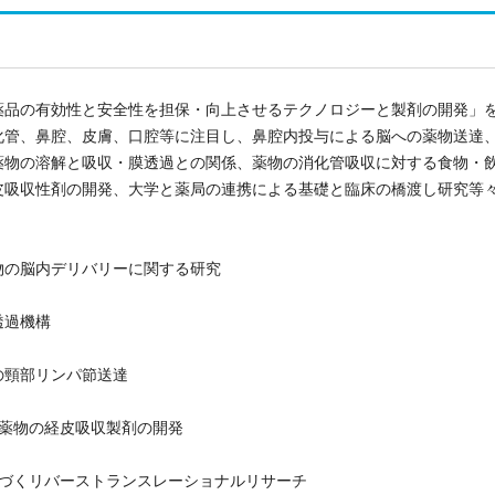
品の有効性と安全性を担保・向上させるテクノロジーと製剤の開発」
化管、鼻腔、皮膚、口腔等に注目し、鼻腔内投与による脳への薬物送達
薬物の溶解と吸収・膜透過との関係、薬物の消化管吸収に対する食物・
皮吸収性剤の開発、大学と薬局の連携による基礎と臨床の橋渡し研究等
物の脳内デリバリーに関する研究
膜透過機構
た薬物の頸部リンパ節送達
た薬物の経皮吸収製剤の開発
基づくリバーストランスレーショナルリサーチ