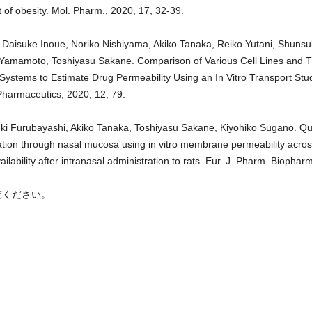
t of obesity. Mol. Pharm., 2020, 17, 32-39.
 Daisuke Inoue, Noriko Nishiyama, Akiko Tanaka, Reiko Yutani, Shuns
Yamamoto, Toshiyasu Sakane. Comparison of Various Cell Lines and 
Systems to Estimate Drug Permeability Using an In Vitro Transport Stud
Pharmaceutics, 2020, 12, 79.
ki Furubayashi, Akiko Tanaka, Toshiyasu Sakane, Kiyohiko Sugano. Qua
tion through nasal mucosa using in vitro membrane permeability across
vailability after intranasal administration to rats. Eur. J. Pharm. Biophar
覧ください。