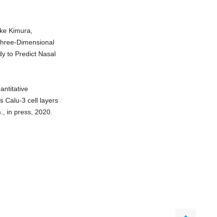
uke Kimura,
Three-Dimensional
y to Predict Nasal
ntitative
 Calu-3 cell layers
m., in press, 2020.