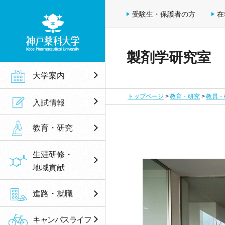
受験生・保護者の方
在
製剤学研究室
神戸薬科大学
大学案内
トップページ
教育・研究
教員・
入試情報
教育・研究
生涯研修・
地域貢献
進路・就職
キャンパスライフ