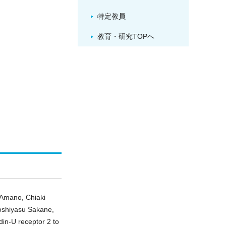
特定教員
教育・研究TOPへ
 Amano, Chiaki
oshiyasu Sakane,
din-U receptor 2 to