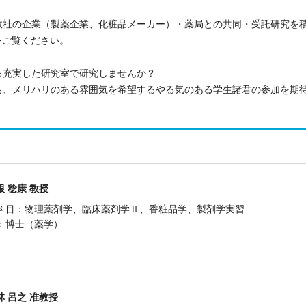
数社の企業（製薬企業、化粧品メーカー）・薬局との共同・受託研究を
 をご覧ください。
る充実した研究室で研究しませんか？
、メリハリのある雰囲気を希望するやる気のある学生諸君の参加を期待
根 稔康 教授
科目：物理薬剤学、臨床薬剤学Ⅱ、香粧品学、製剤学実習
：博士（薬学）
林 呂之 准教授