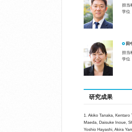
担当
学位
田
担当
学位
研究成果
1. Akiko Tanaka, Kentaro
Maeda, Daisuke Inoue, S
Yoshio Hayashi, Akira Yam