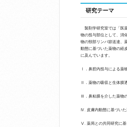
研究テーマ
製剤学研究室では「医薬
物の投与部位として、消
物の頸部リンパ節送達、
動態に基づいた薬物の経
に及んでいます。
Ⅰ．鼻腔内投与による薬
Ⅱ．薬物の吸収と生体
Ⅲ．鼻粘膜を介し
Ⅳ. 皮膚内動態に基づい
Ⅴ. 薬局との共同研究に