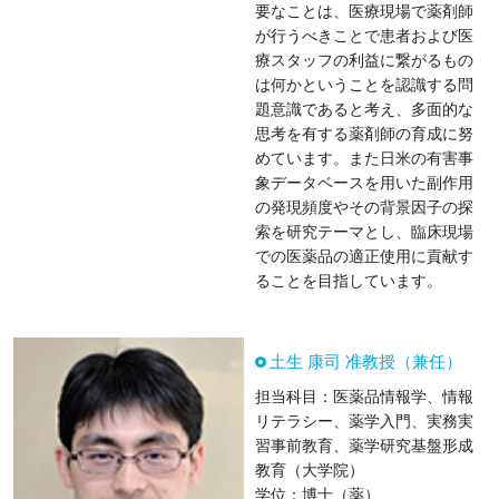
要なことは、医療現場で薬剤師
が行うべきことで患者および医
療スタッフの利益に繋がるもの
は何かということを認識する問
題意識であると考え、多面的な
思考を有する薬剤師の育成に努
めています。また日米の有害事
象データベースを用いた副作用
の発現頻度やその背景因子の探
索を研究テーマとし、臨床現場
での医薬品の適正使用に貢献す
ることを目指しています。
土生 康司 准教授（兼任）
担当科目：医薬品情報学、情報
リテラシー、薬学入門、実務実
習事前教育、薬学研究基盤形成
教育（大学院）
学位：博士（薬）