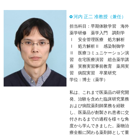
河内 正二 准教授（兼任）
担当科目：早期体験学習 海外
薬学研修 薬学入門 調剤学
Ⅰ 安全管理医療 処方解析
Ⅰ 処方解析Ⅱ 感染制御学
Ⅱ 医療コミュニケーション演
習 在宅医療演習 総合薬学講
座 実務実習事前教育 薬局実
習 病院実習 卒業研究
学位：博士（薬学）
私は、これまで医薬品の研究開
発、治験を含めた臨床研究業務
および病院薬剤師業務を経験
し、医薬品が創製され患者に交
付されるまでの過程を様々な角
度から学んできました。薬物治
療全般に関わる薬剤師として重