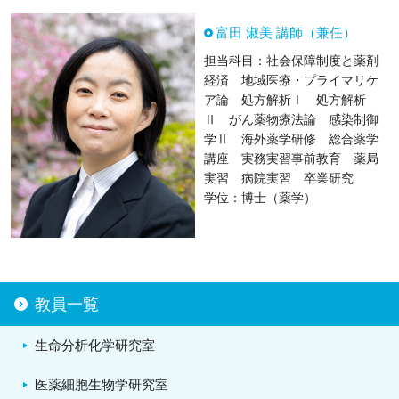
富田 淑美 講師（兼任）
担当科目：社会保障制度と薬剤
経済 地域医療・プライマリケ
ア論 処方解析Ⅰ 処方解析
Ⅱ がん薬物療法論 感染制御
学Ⅱ 海外薬学研修 総合薬学
講座 実務実習事前教育 薬局
実習 病院実習 卒業研究
学位：博士（薬学）
教員一覧
生命分析化学研究室
医薬細胞生物学研究室