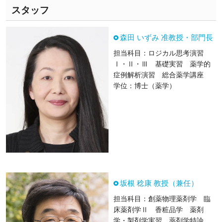
スタッフ
森田 いずみ 准教授・部門長
担当科目：ロジカル思考演習
Ⅰ・Ⅱ・Ⅲ 基礎実習 薬学的
症例解析演習 総合薬学講座
学位：博士（薬学）
坂根 稔康 教授（兼任）
担当科目：創薬物理薬剤学 臨
床薬剤学Ⅱ 香粧品学 薬剤
学・製剤学実習 薬剤学特論