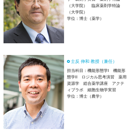
（大学院） 臨床薬剤学特論
（大学院）
学位：博士（薬学）
士反 伸和 教授（兼任）
担当科目：機能形態学I 機能形
態学II ロジカル思考演習 薬用
資源学 総合薬学講座 アクテ
ィブラボ 細胞生物学実習
学位：博士（農学）