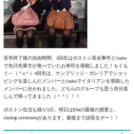
見学終了後の自由時間、
回生はボストン茶会事件と
3
Copley
で先日先輩方が食べていたお寿司を堪能しました！もぐも
ぐ～（＾
＾）
回生は、ケンブリッジ・ガレリアでショッ
o
4
ピングを楽しんだメンバーと
でイタリアンを堪能した
Copley
メンバーに分かれました。どちらのグループも思う存分楽
しんで帰ってきました（＾＾）！！
ボストン生活も残り
日。明日は
の最後の授業と、
1
Ella
があります。最後まで頑張るぞー！！
closing ceremony