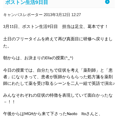
ボストン生活9日目
キャンパスレポーター 2013年3月12日 12:27
月
日、ボストン生活
日目 担当は足立、葛本です！
3
11
9
土日のフリータイムを終えて再び真面目に研修へ戻りまし
た。
朝からは、お決まりの
の授業
Ella
(^_^)
今日の授業では、自分たちで症状を考え「薬剤師」と「患
者」になりきって、患者が医師からもらった処方箋を薬剤
師にわたして薬を受け取るシーンを二人一組で英語で演出♪
みんなそれぞれの症状の特徴を表現していて面白かったな
－！！
午後からは
から来て下さった
さんと、
MGH
Naoto
Ito