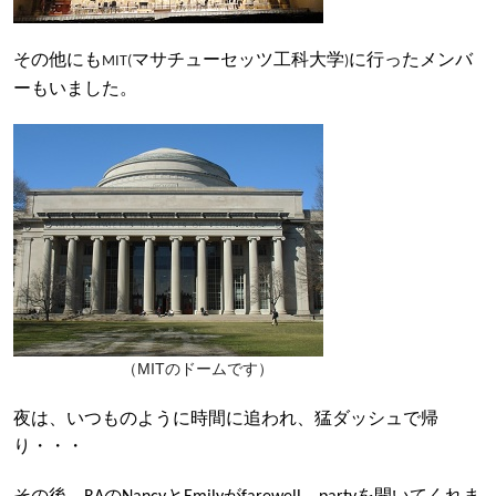
その他にも
マサチューセッツ工科大学
に行ったメンバ
MIT(
)
ーもいました。
（MITのドームです）
夜は、いつものように時間に追われ、猛ダッシュで帰
り・・・
その後、
の
と
が
を開いてくれま