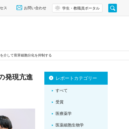
セス
お問い合わせ
学生・教職員ポータル
亢進を介して骨芽細胞分化を抑制する
3の発現亢進
レポートカテゴリー
すべて
受賞
医療薬学
医薬細胞生物学