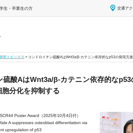
学生・卒業生の方
交通アク
ス
研究トピックス
コンドロイチン硫酸AはWnt3a/β-カテニン依存的なp53の発現
硫酸AはWnt3a/β-カテニン依存的なp5
細胞分化を抑制する
h JSCR44 Poster Award（2025年10月4日付）
 A suppresses osteoblast differentiation via
t upregulation of p53