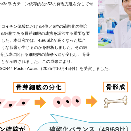
t3a/β-カテニン依存的なp53の発現亢進を介して骨
ロイチン硫酸における4位と6位の硫酸化の割合
つくる細胞である骨芽細胞の成熟を調節する重要な要
した。本研究では、4S/6S比が高くなった場合
ような影響が生じるのかを解析しました。その結
より骨形成に関わる細胞内の情報伝達が変化し、骨芽
ことが示唆されました。この成果により、
rch JSCR44 Poster Award（2025年10月4日付）を受賞しました。