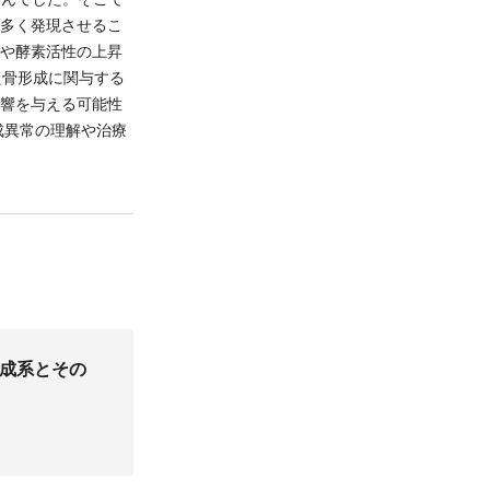
で多く発現させるこ
現や酵素活性の上昇
った骨形成に関与する
影響を与える可能性
成異常の理解や治療
成系とその