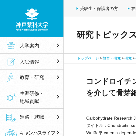
受験生・保護者の方
在
研究トピック
神戸薬科大学
大学案内
トップページ
教育・研究
研究
入試情報
教育・研究
コンドロイチン
を介して骨芽
生涯研修・
地域貢献
進路・就職
Carbohydrate Researc
タイトル：Chondroitin sulfate
キャンパスライフ
Wnt3a/β-catenin-dependen