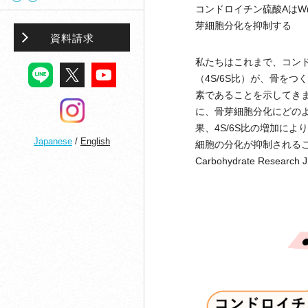
コンドロイチン硫酸AはWn
芽細胞分化を抑制する
資料請求
私たちはこれまで、コンド
（4S/6S比）が、骨を
素であることを示してきま
に、骨芽細胞分化にどの
果、4S/6S比の増加に
Japanese
/
English
細胞の分化が抑制される
Carbohydrate Resea