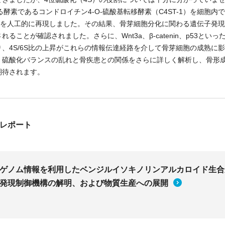
る酵素であるコンドロイチン4-O-硫酸基転移酵素（C4ST-1）を細胞内
状態を人工的に再現しました。その結果、骨芽細胞分化に関わる遺伝子発
ることが確認されました。さらに、Wnt3a、β-catenin、p53とい
、4S/6S比の上昇がこれらの情報伝達経路を介して骨芽細胞の成熟に
、硫酸化バランスの乱れと骨疾患との関係をさらに詳しく解析し、骨形
期待されます。
レポート
ゲノム情報を利用したベンジルイソキノリンアルカロイド生合
発現制御機構の解明、および物質生産への展開