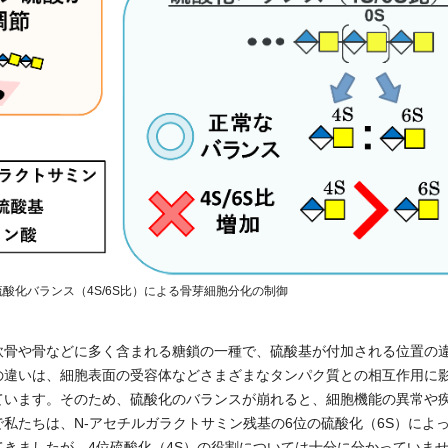
酸化バランス（4S/6S比）による骨芽細胞分化の制御
軟骨や骨などに多く含まれる糖鎖の一種で、硫酸基が付加される位置の
の違いは、細胞表面の受容体などさまざまなタンパク質との相互作用に
ています。そのため、硫酸化のバランスが崩れると、細胞機能の異常や
私たちは、N-アセチルガラクトサミン残基の6位の硫酸化（6S）によ
てきましたが、4位硫酸化（4S）の役割については十分に分かっていま