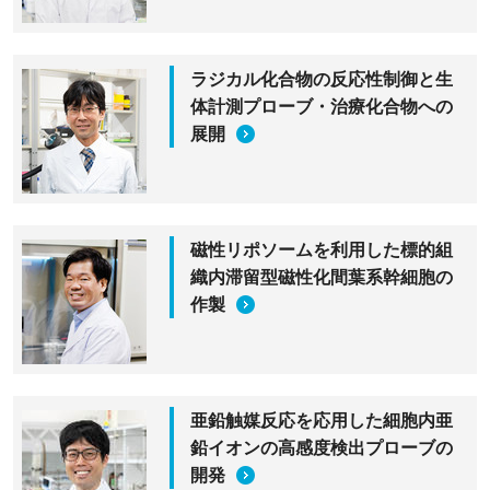
ラジカル化合物の反応性制御と生
体計測プローブ・治療化合物への
展開
磁性リポソームを利用した標的組
織内滞留型磁性化間葉系幹細胞の
作製
亜鉛触媒反応を応用した細胞内亜
鉛イオンの高感度検出プローブの
開発