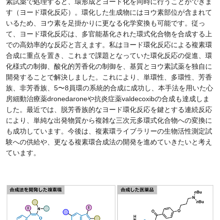
素試薬で処理すると、環形成とヨード化を同時に行うことができま
す（ヨード環化反応）。環化した生成物にはヨウ素部位が含まれて
いるため、ヨウ素を足掛かりに更なる化学変換も可能です。従っ
て、ヨード環化反応は、多官能基化された環式化合物を合成する上
での高効率的な反応と言えます。私はヨード環化反応による複素環
合成に重点を置き、これまで課題となっていた環化反応の促進、環
化様式の制御、酸化的芳香化の制御を、基質とヨウ素試薬を独自に
開発することで解決しました。これにより、単環性、多環性、芳香
族、非芳香族、5〜8員環の系統的合成に成功し、本手法を用いた心
房細動治療薬dronedaroneや抗炎症薬valdecoxibの合成も達成しま
した。最近では、脱芳香族的なヨード環化反応を鍵とする連続反応
により、単純な出発物質から複雑な三次元多環式化合物への変換に
も成功しています。今後は、複素環ライブラリーの生物活性測定試
験への供給や、更なる複素環合成法の開発を進めていきたいと考え
ています。