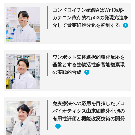
コンドロイチン硫酸AはWnt3a/β-
カテニン依存的なp53の発現亢進を
介して骨芽細胞分化を抑制する
ワンポット立体選択的環化反応を
基盤とする生物活性多官能複素環
の実践的合成
免疫療法への応用を目指したプロ
バイオティクス由来細胞外小胞の
有用性評価と機能改変技術の開発