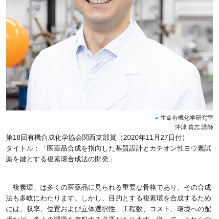
生命有機化学研究室
沖津 貴志 講師
第18回有機合成化学協会関西支部賞（2020年11月27日付）
タイトル：「医薬品合成を指向した基質設計とカチオン性ヨウ素試
薬を鍵とする複素環合成法の開発」
「複素環」は多くの医薬品に見られる重要な骨格であり、その合成
法も多岐にわたります。しかし、目的とする複素環を合成するため
には、収率、位置および立体選択性、工程数、コスト、環境への配