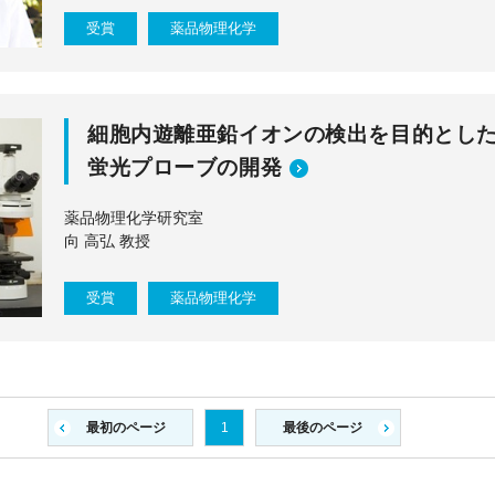
受賞
薬品物理化学
細胞内遊離亜鉛イオンの検出を目的とし
蛍光プローブの開発
薬品物理化学研究室
向 高弘 教授
受賞
薬品物理化学
1