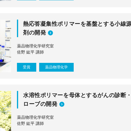
熱応答凝集性ポリマーを基盤とする小線
剤の開発
薬品物理化学研究室
佐野 紘平 講師
受賞
薬品物理化学
水溶性ポリマーを母体とするがんの診断・
ローブの開発
薬品物理化学研究室
佐野 紘平 講師