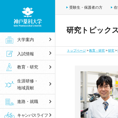
受験生・保護者の方
在
研究トピック
神戸薬科大学
大学案内
トップページ
教育・研究
研究
入試情報
教育・研究
生涯研修・
地域貢献
進路・就職
キャンパスライフ