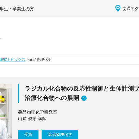
学生・卒業生の方
交通アク
ス
研究トピックス
薬品物理化学
ラジカル化合物の反応性制御と生体計測
治療化合物への展開
薬品物理化学研究室
山﨑 俊栄 講師
受賞
薬品物理化学