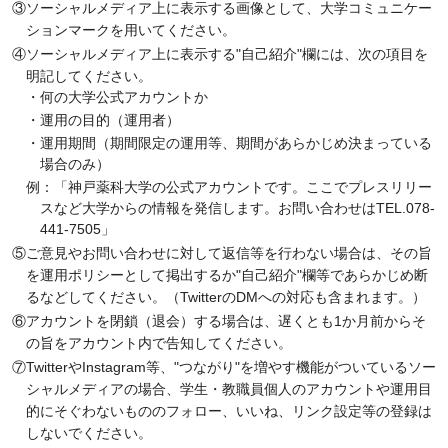
③ソーシャルメディア上に表示する画像として、大学コミュニケー
ションマークを用いてください。
④ソーシャルメディア上に表示する"自己紹介"欄には、次の項目を
明記してください。
・何の大学公式アカウントか
・運用の目的（運用者）
・運用期間（期間限定の運用等、期間があらかじめ決まっている
場合のみ）
例：「神戸薬科大学の公式アカウントです。ここでプレスリリー
スなど大学からの情報を発信します。お問い合わせはTEL.078-
441-7505」
⑤ご意見やお問い合わせに対して返信等を行わない場合は、その旨
を運用ポリシーとして掲出するか"自己紹介"欄等であらかじめ断
るなどしてください。（TwitterのDMへの対応も含まれます。）
⑥アカウントを閉鎖（退会）する場合は、遅くとも1か月前からそ
の旨をアカウント内で告知してください。
⑦TwitterやInstagram等、"つながり"を増やす機能がついているソー
シャルメディアの場合、学生・教職員個人のアカウントや運用目
的にそぐわないもののフォロー、いいね、リンク設定等の登録は
しないでください。