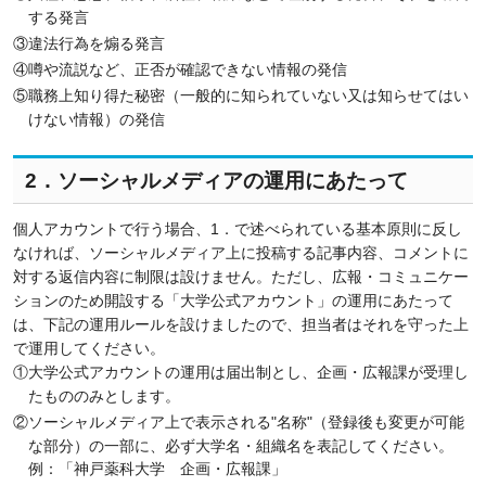
する発言
③違法行為を煽る発言
④噂や流説など、正否が確認できない情報の発信
⑤職務上知り得た秘密（一般的に知られていない又は知らせてはい
けない情報）の発信
2．ソーシャルメディアの運用にあたって
個人アカウントで行う場合、1．で述べられている基本原則に反し
なければ、ソーシャルメディア上に投稿する記事内容、コメントに
対する返信内容に制限は設けません。ただし、広報・コミュニケー
ションのため開設する「大学公式アカウント」の運用にあたって
は、下記の運用ルールを設けましたので、担当者はそれを守った上
で運用してください。
①大学公式アカウントの運用は届出制とし、企画・広報課が受理し
たもののみとします。
②ソーシャルメディア上で表示される"名称"（登録後も変更が可能
な部分）の一部に、必ず大学名・組織名を表記してください。
例：「神戸薬科大学 企画・広報課」