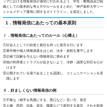
ィアにおける情報発信が適切に行われるよう、学生・教職員及び組
織としての基本的な考え方やルールをまとめた「神戸薬科大学ソー
シャルメディア運用に関するガイドライン」を策定しました。
1．情報発信にあたっての基本原則
Ⅰ．情報発信にあたってのルール（心構え）
①社会人としての自覚と責任を持った発言を行います
②著作権や個人情報保護をはじめ、法令・規程を遵守します
③正確で誤解を与えない情報発信に努めます
④他の利用者とトラブルが起きないよう、冷静・誠実な対応を心が
けます
⑤公開されている場であることを認識し、コミュニケーションを意
識します
Ⅱ．好ましくない情報発信の例
①不敬な（相手を馬鹿にする、悪口など）言い方、発言
②人種、思想、信条、居住、職業などで差別する発言、それを助長