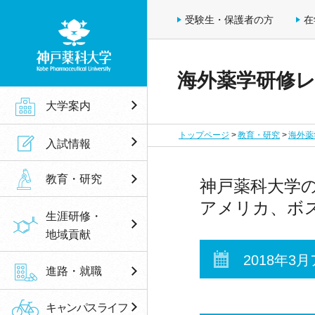
受験生・保護者の方
在
海外薬学研修
神戸薬科大学
大学案内
トップページ
教育・研究
海外薬
入試情報
教育・研究
神戸薬科大学
アメリカ、ボ
生涯研修・
地域貢献
2018年3
進路・就職
キャンパスライフ