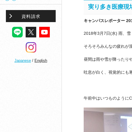
実り多き医療現
資料請求
キャンパスレポーター 2018
2018
年
3
月
7
日
(
水
)
雨、
そろそろみんなの疲れが
昼間は雨や雪が降ったり
Japanese
/
English
吐息が白く、視覚的にも
午前中はいつものように