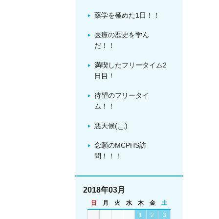
薬学を極めた1日！！
医療の歴史を学ん
だ！！
満喫したフリータイム2
日目！
待望のフリータイ
ム！！
悪天候(;_;)
念願のMCPHS訪
問！！！
2018年03月
日
月
火
水
木
金
土
1
2
3