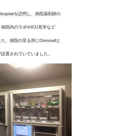
ospital
を訪問し、病院薬剤師の
。病院内のラボや
ICU
見学など
した。病院の至る所に
Omnicell
と
が設置されていていました。