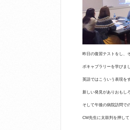
昨日の復習テストをし、
ボキャブラリーを学びま
英語ではこういう表現を
新しい発見がありおもし
そして午後の病院訪問での
CM
先生に太鼓判を押して