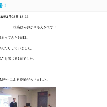
場！
年3月08日 18:22
雪 担当はみおか＆もえかです！
溜まってきた
9
日目。
やんだりしていました。
寒さを感じる
1
日でした。
CM
先生による授業がありました。