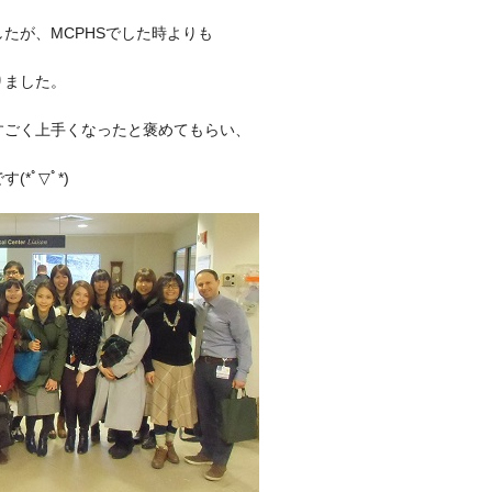
したが、
MCPHS
でした時よりも
りました。
すごく上手くなったと褒めてもらい、
です
(*
ﾟ
▽
ﾟ
*)