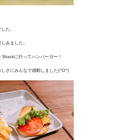
でした。
楽しみました。
 Shack
に行ってハンバーガー！
味しさにみんなで感動しました
(^O^)