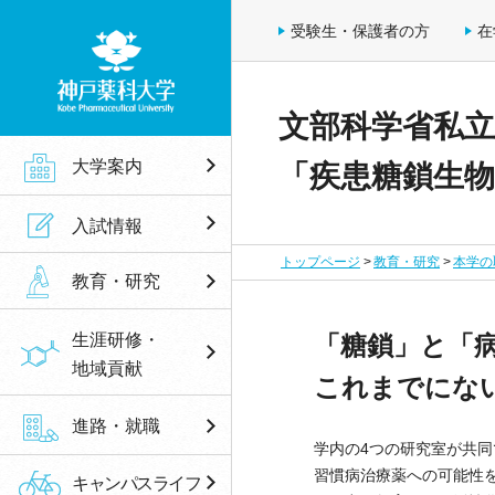
受験生・保護者の方
在
文部科学省私立
神戸薬科大学
大学案内
「疾患糖鎖生
入試情報
トップページ
教育・研究
本学の
教育・研究
生涯研修・
「糖鎖」と「
地域貢献
これまでにな
進路・就職
学内の4つの研究室が共
習慣病治療薬への可能性を
キャンパスライフ