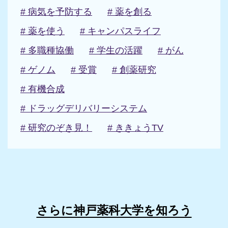
# 病気を予防する
# 薬を創る
# 薬を使う
# キャンパスライフ
# 多職種協働
# 学生の活躍
# がん
# ゲノム
# 受賞
# 創薬研究
# 有機合成
# ドラッグデリバリーシステム
# 研究のぞき見！
# ききょうTV
さらに神戸薬科大学を知ろう