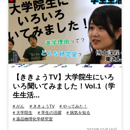
【ききょうTV】大学院生にいろ
いろ聞いてみました！Vol.1（学
生生活...
# がん
# ききょうTV
# やってみた！
# 大学院生
# 学生の活躍
# 病気を知る
# 薬品物理化学研究室
2023年10月16日