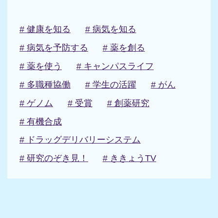
# 健康を知る
# 病気を知る
# 病気を予防する
# 薬を創る
# 薬を使う
# キャンパスライフ
# 多職種協働
# 学生の活躍
# がん
# ゲノム
# 受賞
# 創薬研究
# 有機合成
# ドラッグデリバリーシステム
# 研究のぞき見！
# ききょうTV