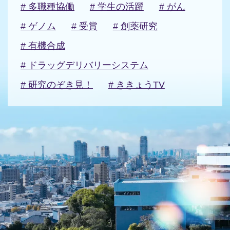
# 多職種協働
# 学生の活躍
# がん
# ゲノム
# 受賞
# 創薬研究
# 有機合成
# ドラッグデリバリーシステム
# 研究のぞき見！
# ききょうTV