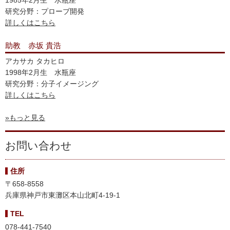
2024-08-18
研究分野：プローブ開発
詳しくはこちら
田中寿枝さんの論文が
Nanomedicine
誌にオンライン掲載さ
れました。
助教 赤坂 貴浩
2024-04-23
アカサカ タカヒロ
1998年2月生 水瓶座
東里沙さん（当時D4）が日本薬学会第144年会にて学生優秀
研究分野：分子イメージング
発表賞（口頭発表の部）を受賞しました。
詳しくはこちら
坂根輝美さん（当時B5）が日本薬学会第144年会にて学生優
秀発表賞（ポスター発表の部）を受賞しました。
»もっと見る
2023-08-06
お問い合わせ
原武芳江さんの論文が
Bioorg. Med. Chem.
誌に掲載されま
した。
住所
〒658-8558
2023-04-24
兵庫県神戸市東灘区本山北町4-19-1
原武芳江さん（当時D4）が日本薬学会第143年会にて学生優
TEL
秀発表賞（ポスター発表の部）を受賞しました。
078-441-7540