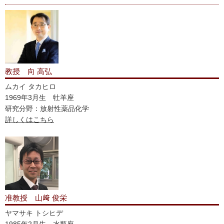
秀発表賞を受賞しました。
2025-05-16
D2 長濱果林さんの論文が
Free Radic. Res.
誌に掲載されま
した。
教授 向 高弘
2025-04-28
ムカイ タカヒロ
関戸愛梨さん（当時B6）が日本薬学会第145年会にて学生優
1969年3月生 牡羊座
秀発表賞（ポスター発表）を受賞しました。
研究分野：放射性薬品化学
詳しくはこちら
2025-02-21
D2 山崎瑞穂さんの論文が
Chem. Pharm. Bull.
誌に掲載され
ました。
2024-09-19
東里沙さんの論文が
Free Radic. Biol. Med.
誌にオンライン
准教授 山﨑 俊栄
掲載されました。
ヤマサキ トシヒデ
1985年2月生 水瓶座