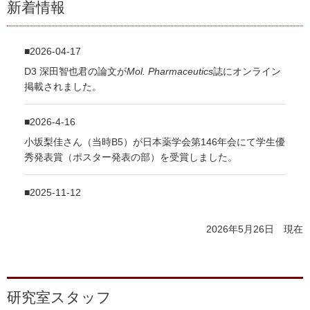
新着情報
2026-04-17
D3 深田智也君の論文が
Mol. Pharmaceutics
誌にオンライン
掲載されました。
2026-4-16
小坂梨佳さん（当時B5）が日本薬学会第146年会にて学生優
秀発表賞（ポスター発表の部）を受賞しました。
2025-11-12
B4 前田亮さんが第75回日本薬学会関西支部大会にて優秀賞
（ポスター発表）を受賞しました。
2026年5月26日 現在
2025-09-06
B4 前田亮さんが第8回日本核医学会分科会 放射性薬品科
研究室スタッフ
学研究会／第24回放射性医薬品・画像診断薬研究会にて優