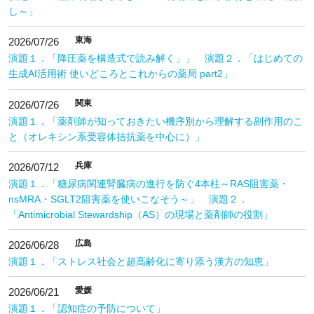
し～」
東海
2026/07/26
演題１．「降圧薬を構造式で読み解く」」 演題２．「はじめての
生成AI活用術 使いどころとこれからの薬局 part2」
関東
2026/07/26
演題１．「薬剤師が知っておきたい機序別から理解する副作用のこ
と（オレキシン系受容体拮抗薬を中心に）」
兵庫
2026/07/12
演題１．「糖尿病関連腎臓病の進行を防ぐ4本柱～RAS阻害薬・
nsMRA・SGLT2阻害薬を使いこなそう～」 演題２．
「Antimicrobial Stewardship（AS）の現場と薬剤師の役割」
広島
2026/06/28
演題１．「ストレス社会と超高齢化に寄り添う漢方の知恵」
愛媛
2026/06/21
演題１．「認知症の予防について」