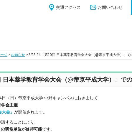
交通アクセス
お問い合わせ
ページ
お知らせ
8/23,24「第10回 日本薬学教育学会大会（@帝京平成大学）
第10回 日本薬学教育学会大会（@帝京平成大学）」
・24日（日）帝京平成大学 中野キャンパスにおきまして
育学会主催
会大会」
が開催されます。
申請することにより、
）の研修単位が修得可能
です。