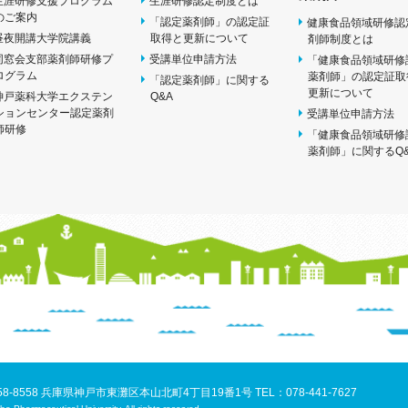
生涯研修支援プログラム
生涯研修認定制度とは
のご案内
「認定薬剤師」の認定証
健康食品領域研修認
昼夜開講大学院講義
取得と更新について
剤師制度とは
同窓会支部薬剤師研修プ
受講単位申請方法
「健康食品領域研修
ログラム
薬剤師」の認定証取
「認定薬剤師」に関する
更新について
神戸薬科大学エクステン
Q&A
ションセンター認定薬剤
受講単位申請方法
師研修
「健康食品領域研修
薬剤師」に関するQ
58-8558 兵庫県神戸市東灘区本山北町4丁目19番1号
TEL：078-441-7627