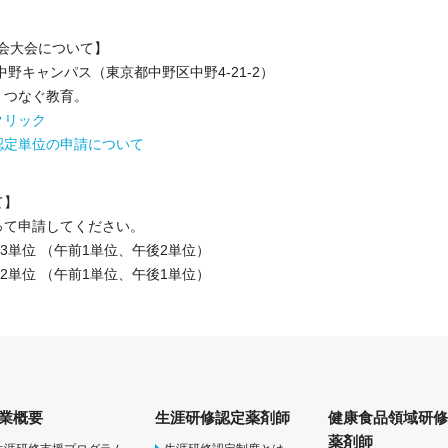
学会大会について】
野キャンパス（東京都中野区中野4-21-2）
つなぐ教育。
クリック
認定単位の申請について
て】
て申請してください。
単位 （午前1単位、午後2単位）
2単位 （午前1単位、午後1単位）
業概要
生涯研修認定薬剤師
健康食品領域研
薬剤師