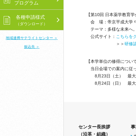
プログラム
【第10回 日本薬学教育
各種申請様式
会 場：帝京平成大学 中
（ダウンロード）
テーマ：多様な未来へ。
公式サイト：
こちらを
地域連携サテライトセンター ＞
＞＞
研修
振込先 ＞
【本学単位の修得につい
当日会場での案内に従っ
8月23日（土） 最大3
8月24日（日） 最大
センター長挨拶
事
（沿革・組織）