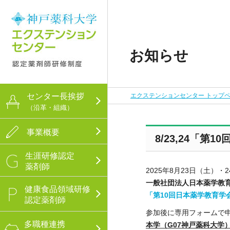
お知らせ
神戸薬科大学 エクステンショ
ンセンター 認定薬剤師研修制
度
センター長挨拶
エクステンションセンター トップ
（沿革・組織）
事業概要
8/23,24「
生涯研修認定
薬剤師
2025年8月23日（土）
一般社団法人日本薬学教
健康食品領域研修
「第10回日本薬学教育学
認定薬剤師
参加後に専用フォームで
多職種連携
本学（G07神戸薬科大学