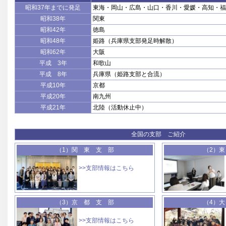
昭和37年までに発足
東海・岡山・広島・山口・香川・愛媛・高知・福
昭和38年
関東
昭和42年
徳島
昭和48年
姫路（兵庫県支部発足時解散）
昭和62年
大阪
平成 3年
和歌山
平成 8年
兵庫県（姫路支部と合流）
平成10年
京都
平成20年
南九州
平成21年
北陸（活動休止中）
全国の支部 ご紹介
（1）関 東 支 部
（2）
>>支部情報はこちら
（3）京 都 支 部
（4）
>>支部情報はこちら