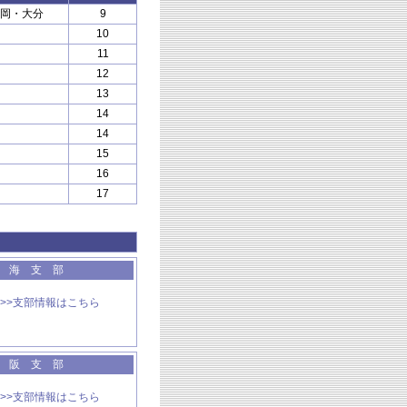
岡・大分
9
10
11
12
13
14
14
15
16
17
東 海 支 部
>>支部情報はこちら
大 阪 支 部
>>支部情報はこちら