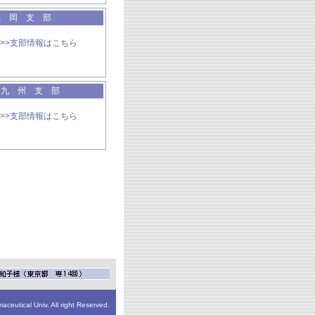
福 岡 支 部
>>支部情報はこちら
 九 州 支 部
>>支部情報はこちら
ceutical Univ. All right Reserved.