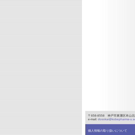
〒658-8558 神戸市東灘区本山北町4-1
e-mail:
dosokai@kobepharma-u.ac
個人情報の取り扱いについて