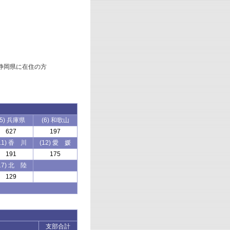
静岡県に在住の方
）
(5) 兵庫県
(6) 和歌山
627
197
11) 香 川
(12) 愛 媛
191
175
17) 北 陸
129
支部合計