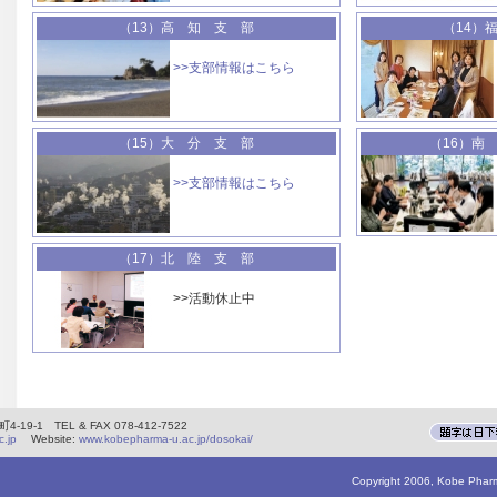
（13）高 知 支 部
（14）
>>支部情報はこちら
（15）大 分 支 部
（16）南
>>支部情報はこちら
（17）北 陸 支 部
>>活動休止中
9-1 TEL & FAX 078-412-7522
.jp
Website:
www.kobepharma-u.ac.jp/dosokai/
Copyright 2006, Kobe Pharma