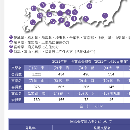
茨城県・栃木県・群馬県・埼玉県・千葉県・東京都・神奈川県・山梨県・
岐阜県・愛知県・三重県に在住の方
宮崎県・鹿児島県に在住の方
新潟・富山・石川・福井県に在住の方（活動休止中）
2021年度 各支部会員数（2021年4月16日現在
支部名
(1) 関 東
(2) 東 海
(3) 京 都
(4) 大 阪
会員数
1,222
434
496
554
支部名
(7) 岡 山
(8) 広 島
(9) 山 口
(10) 徳 島
(
会員数
376
605
206
145
支部名
(13) 高 知
(14) 福 岡
(15) 大 分
(16) 南九州
(
会員数
160
166
73
46
合 計 5,802
同窓会支部の発足について
発足年
発足支部名