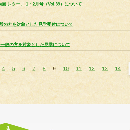
 レター」 1・2月号（Vol.39）について
 一般の方を対象とした見学受付について
外一般の方を対象とした見学について
4
5
6
7
8
9
10
11
12
13
14