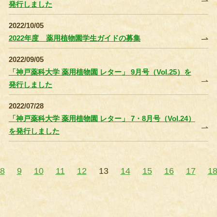
発行しました
2022/10/05
2022年度 薬用植物園学生ガイドの募集
2022/09/05
「神戸薬科大学 薬用植物園 レター」 9月号（Vol.25）を
発行しました
2022/07/28
「神戸薬科大学 薬用植物園 レター」 7・8月号（Vol.24）
を発行しました
8
9
10
11
12
13
14
15
16
17
1