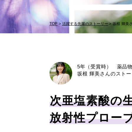
TOP
活躍する先輩のストーリー
坂根 輝美
5年（受賞時） 薬品
坂根 輝美さんのストー
次亜塩素酸の
放射性プロー