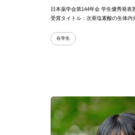
日本薬学会第144年会 学生優秀発
受賞タイトル：次亜塩素酸の生体内
在学生