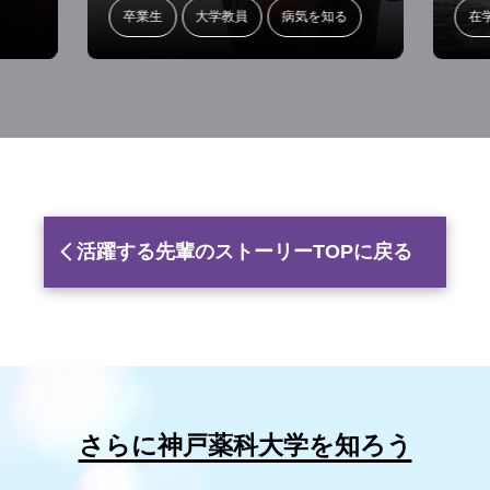
卒業生
大学教員
病気を知る
在
活躍する先輩のストーリーTOPに戻る
さらに神戸薬科大学を知ろう