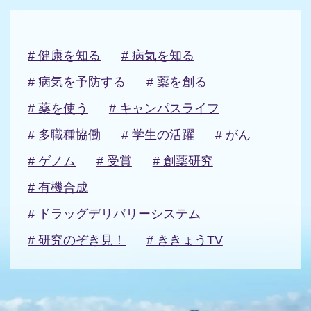
# 健康を知る
# 病気を知る
# 病気を予防する
# 薬を創る
# 薬を使う
# キャンパスライフ
# 多職種協働
# 学生の活躍
# がん
# ゲノム
# 受賞
# 創薬研究
# 有機合成
# ドラッグデリバリーシステム
# 研究のぞき見！
# ききょうTV