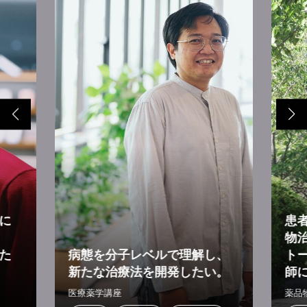
に
患
物
た
病態を分子レベルで理解し、
ト
新たな治療法を開発したい。
師
医療薬学講座
薬品