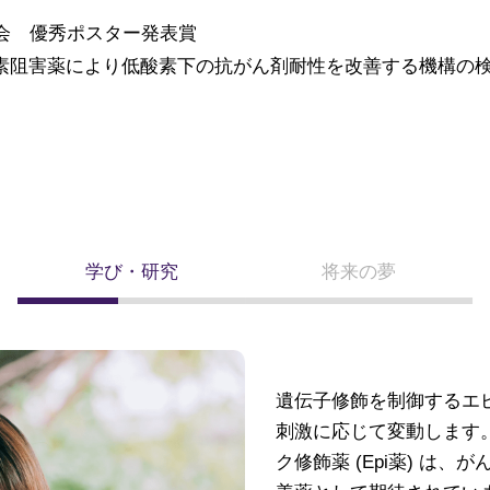
会 優秀ポスター発表賞
素阻害薬により低酸素下の抗がん剤耐性を改善する機構の
学び・研究
将来の夢
遺伝子修飾を制御するエ
刺激に応じて変動します
ク修飾薬 (Epi薬) は