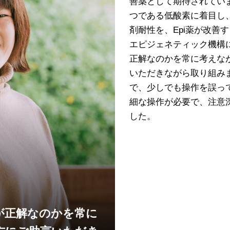
善薬として期待されてい
つである低酸素に着目し
剤耐性を、Epi薬が改善
エピジェネティック機構
正解なのかを常に考えな
いただきながら取り組み
で、少しでも操作を誤っ
細な操作が必要で、注意
した。
が正解なのかを常に