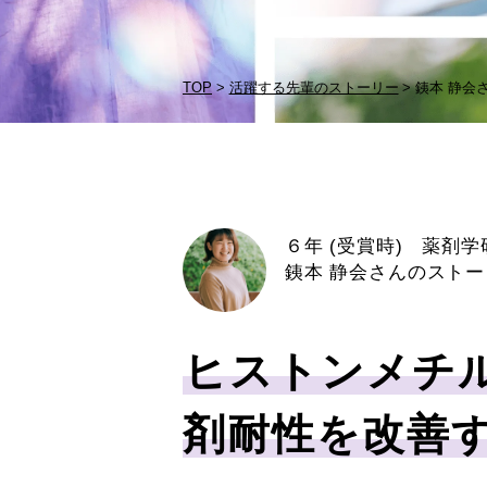
TOP
活躍する先輩のストーリー
銕本 静会
６年 (受賞時) 薬剤
銕本 静会さんのストー
ヒストンメチ
剤耐性を改善