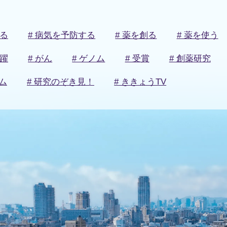
知る
# 病気を予防する
# 薬を創る
# 薬を使う
活躍
# がん
# ゲノム
# 受賞
# 創薬研究
ム
# 研究のぞき見！
# ききょうTV