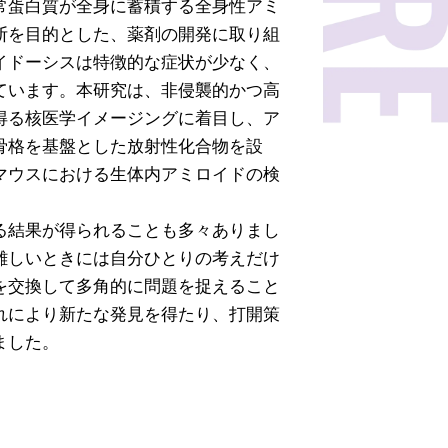
常蛋白質が全身に蓄積する全身性アミ
断を目的とした、薬剤の開発に取り組
イドーシスは特徴的な症状が少なく、
ています。本研究は、非侵襲的かつ高
得る核医学イメージングに着目し、ア
骨格を基盤とした放射性化合物を設
マウスにおける生体内アミロイドの検
る結果が得られることも多々ありまし
難しいときには自分ひとりの考えだけ
を交換して多角的に問題を捉えること
れにより新たな発見を得たり、打開策
ました。