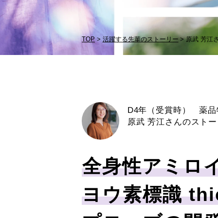
TOP
活躍する先輩のストーリー
原武 芳江
D4年（受賞時） 薬
原武 芳江さんのストー
全身性アミロ
ヨウ素標識 thio