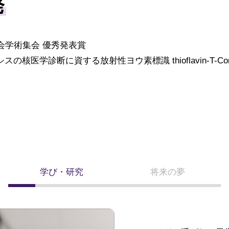
発
会学術集会 優秀発表賞
医学診断に資する放射性ヨウ素標識 thioflavin-T-Co
学び・研究
将来の夢