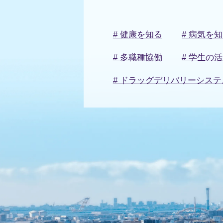
# 健康を知る
# 病気を
# 多職種協働
# 学生の
# ドラッグデリバリーシステ