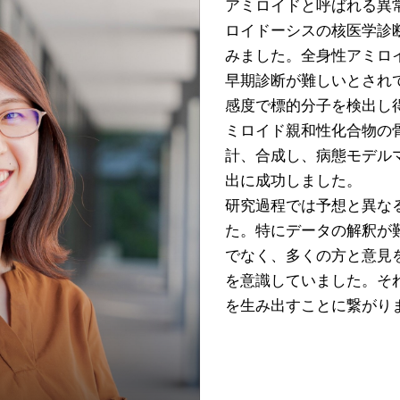
アミロイドと呼ばれる異
ロイドーシスの核医学診
みました。全身性アミロ
早期診断が難しいとされ
感度で標的分子を検出し
ミロイド親和性化合物の
計、合成し、病態モデル
出に成功しました。
研究過程では予想と異な
た。特にデータの解釈が
でなく、多くの方と意見
を意識していました。そ
を生み出すことに繋がり