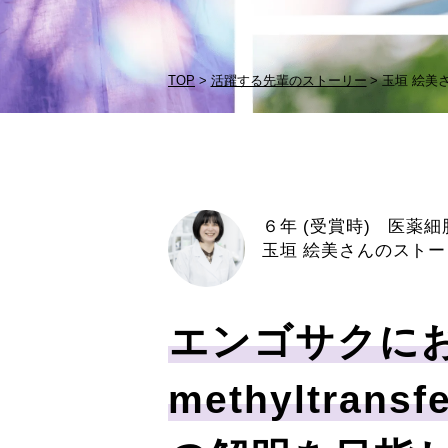
TOP
活躍する先輩のストーリー
玉垣 絵美
６年 (受賞時) 医
玉垣 絵美さんのストー
エンゴサクに
methyltran