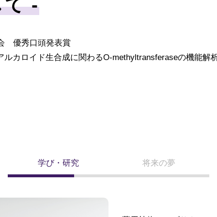
て -
会 優秀口頭発表賞
アルカロイド生合成に関わる
O
-methyltransferaseの機
学び・研究
将来の夢