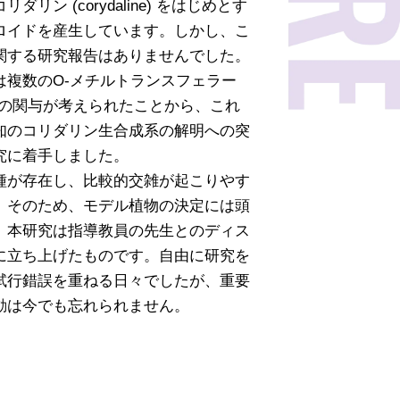
リン (corydaline) をはじめとす
ロイドを産生しています。しかし、こ
関する研究報告はありませんでした。
は複数の
O
-メチルトランスフェラー
erase) の関与が考えられたことから、これ
知のコリダリン生合成系の解明への突
究に着手しました。
種が存在し、比較的交雑が起こりやす
。そのため、モデル植物の決定には頭
、本研究は指導教員の先生とのディス
に立ち上げたものです。自由に研究を
試行錯誤を重ねる日々でしたが、重要
動は今でも忘れられません。