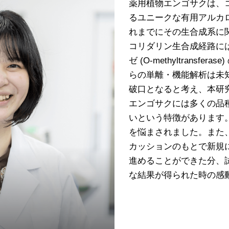
薬用植物エンゴサクは、コリダ
るユニークな有用アルカ
れまでにその生合成系に
コリダリン生合成経路に
ゼ (
O
-methyltransf
らの単離・機能解析は未
破口となると考え、本研
エンゴサクには多くの品
いという特徴があります
を悩まされました。また
カッションのもとで新規
進めることができた分、
な結果が得られた時の感