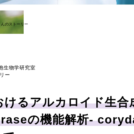
さんのストーリー
薬細胞生物学研究室
リー
おけるアルカロイド生合
sferaseの機能解析- cory