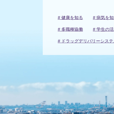
# 健康を知る
# 病気を
# 多職種協働
# 学生の
# ドラッグデリバリーシステ