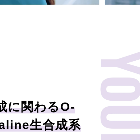
成に関わる
O
-
daline生合成系