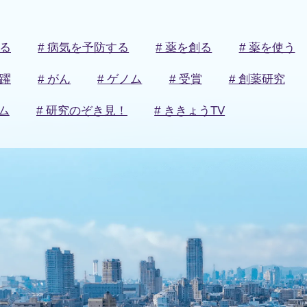
知る
# 病気を予防する
# 薬を創る
# 薬を使う
活躍
# がん
# ゲノム
# 受賞
# 創薬研究
ム
# 研究のぞき見！
# ききょうTV