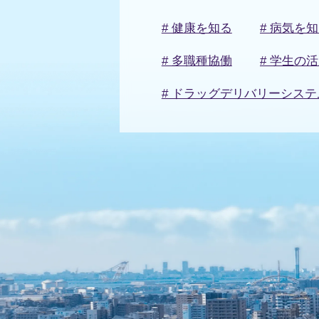
# 健康を知る
# 病気を
# 多職種協働
# 学生の
# ドラッグデリバリーシステ