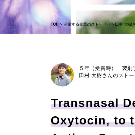
TOP
活躍する先輩のストーリー
田村 大樹
５年（受賞時） 製
田村 大樹さんのストー
Transnasal De
Oxytocin, to 