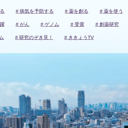
知る
# 病気を予防する
# 薬を創る
# 薬を使う
活躍
# がん
# ゲノム
# 受賞
# 創薬研究
ム
# 研究のぞき見！
# ききょうTV