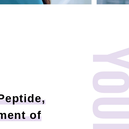
Peptide,
tment of