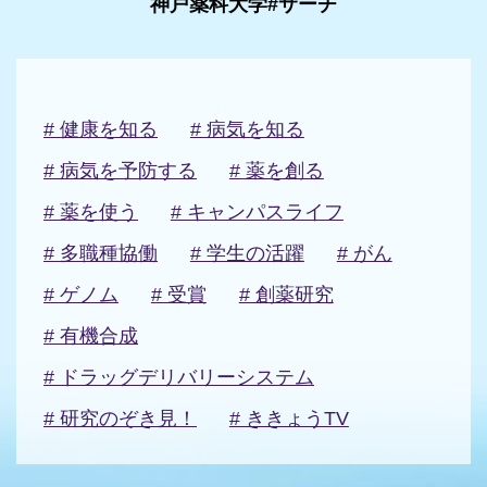
神戸薬科大学#サーチ
# 健康を知る
# 病気を知る
# 病気を予防する
# 薬を創る
# 薬を使う
# キャンパスライフ
# 多職種協働
# 学生の活躍
# がん
# ゲノム
# 受賞
# 創薬研究
# 有機合成
# ドラッグデリバリーシステム
# 研究のぞき見！
# ききょうTV