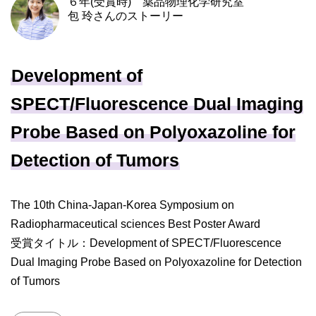
６年(受賞時) 薬品物理化学研究室
包 玲さんのストーリー
Development of
SPECT/Fluorescence Dual Imaging
Probe Based on Polyoxazoline for
Detection of Tumors
The 10th China-Japan-Korea Symposium on
Radiopharmaceutical sciences Best Poster Award
受賞タイトル：Development of SPECT/Fluorescence
Dual Imaging Probe Based on Polyoxazoline for Detection
of Tumors