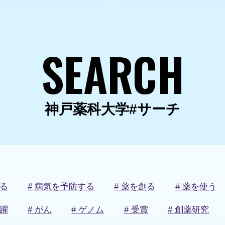
SEARCH
神戸薬科大学#サーチ
知る
# 病気を予防する
# 薬を創る
# 薬を使う
活躍
# がん
# ゲノム
# 受賞
# 創薬研究