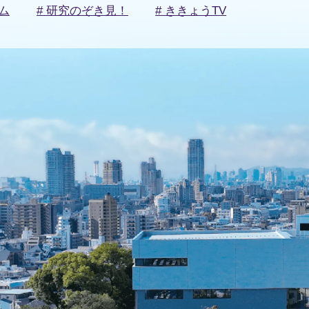
ム
# 研究のぞき見！
# ききょうTV