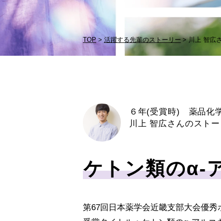
TOP
活躍する先輩のストーリー
川上 智広
６年(受賞時) 薬品
川上 智広さんのストー
ケトン類のα-
第67回日本薬学会近畿支部大会優秀