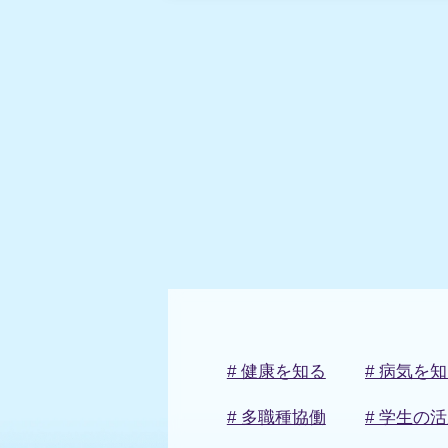
# 健康を知る
# 病気を
# 多職種協働
# 学生の