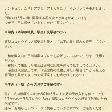
レンギョウ、ムサシアブミ、アミガサユリ、イカリソウを更新しまし
た。
例年では3月末頃に開花する花が次々と咲き始めています。
今が見ごろに載せています。ぜひご覧ください。
※学内（本学教職員、学生）見学者の方へ
新型コロナウイルス感染症対策として以下の取り組みを遵守してくだ
さい。
・植物園入口に手指消毒スプレーを設置しているので、必ずご使用く
ださい。
・複数人で来園した場合は適切な距離を保って見学してください。
・温室は入室禁止です。（温室内の植物が見たい場合は外から見える
範囲はお見せできるので管理室までお声がけください）
※学外（一般）からの見学ご希望の方へ
現在、冬期休園中のため2021年3月末まで見学受け入れを停止中です。
4月からの一般見学の受け入れも新型コロナウイルス感染症対策のため
未定です。
随時「お知らせ」のページに掲載していきますので、ご確認くださ