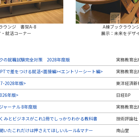
ラウンジ 書架A-8
A棟ブックラウンジ
ア・就活コーナー
展示：未来をデザ
クの就職試験完全対策 2028年度版
実務教育出
tGPTで差をつける就活<面接編><エントリーシート編>
実務教育出
7-2028年版>
東洋経済新
026年版>
日経BP
ジャーナル 8年度版
実務教育出
くみとビジネスがこれ1冊でしっかりわかる教科書
技術評論社
聞いたこれだけは押さえてほしいルール&マナー
南山堂