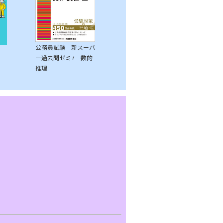
公務員試験 新スーパ
ー過去問ゼミ7 数的
推理