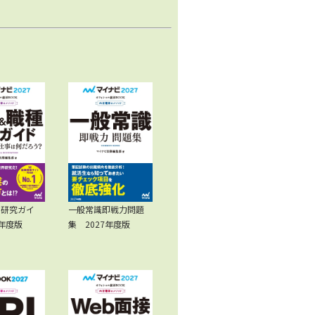
種研究ガイ
一般常識即戦力問題
7年度版
集 2027年度版