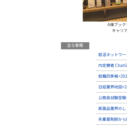
A棟ブック
キャリ
主な書籍
就活ネットワー
内定勝者 Cha
就職四季報<202
日経業界地図<2
公務員試験受験
医薬品業界のし
先輩薬剤師から