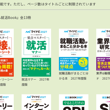
能です。ただし、ページ数はタイトルごとに制限されています
活Book』全13冊
就職活動がまるごと分
業界&職
かる本 2027年度版
ド 202
トリーシー
就活マナー 2027年
年度版
度版