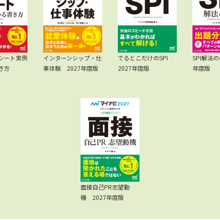
シート実例
インターンシップ・仕
でるとこだけのSPI
SPI解法の
書き方
事体験 2027年度版
2027年度版
年度版
面接自己PR志望動
機 2027年度版