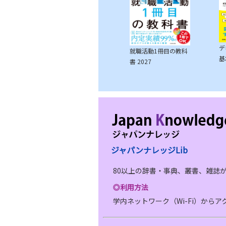
デ
就職活動1冊目の教科
基
書 2027
ジャパンナレッジLib
80以上の辞書・事典、叢書、雑誌
◎利用方法
学内ネットワーク（Wi-Fi）から