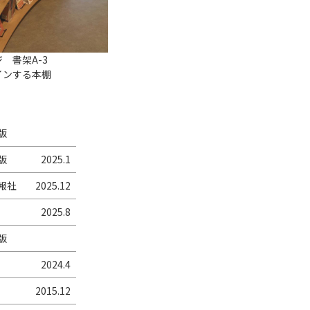
 書架A-3
インする本棚
版
版
2025.1
報社
2025.12
2025.8
版
2024.4
2015.12