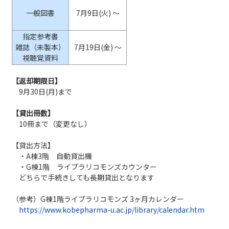
一般図書
7月9日(火) ～
指定参考書
雑誌（未製本）
7月19日(金) ～
視聴覚資料
【返却期限日】
9月30日(月)まで
【貸出冊数】
10冊まで（変更なし）
【貸出方法】
・A棟3階 自動貸出機
・G棟1階 ライブラリコモンズカウンター
どちらで手続きしても長期貸出となります
（参考）G棟1階ライブラリコモンズ 3ヶ月カレンダー
https://www.kobepharma-u.ac.jp/library/calendar.htm