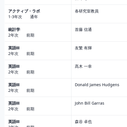
アクティブ・ラボ
各研究室教員
1-3年次 通年
統計学
首藤 信通
2年次 前期
英語Ⅲ
友繁 有輝
2年次 前期
英語Ⅲ
髙木 一幸
2年次 前期
英語Ⅲ
Donald James Hudgens
2年次 前期
英語Ⅲ
John Bill Garras
2年次 前期
英語Ⅲ
森谷 卓也