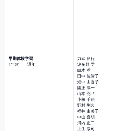
早期体験学習
力武 良行
1年次 通年
波多野 学
白木 孝
田中 佐智子
畑中 由香子
國正 淳一
山本 克己
小椋 千絵
野村 剛久
福井 由美子
中山 喜明
河内 正二
土生 康司