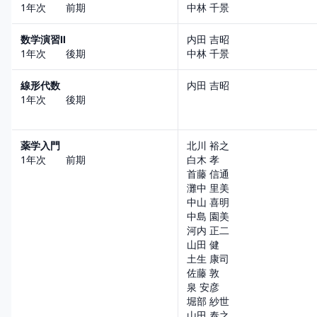
1年次 前期
中林 千景
数学演習Ⅱ
内田 吉昭
1年次 後期
中林 千景
線形代数
内田 吉昭
1年次 後期
薬学入門
北川 裕之
1年次 前期
白木 孝
首藤 信通
灘中 里美
中山 喜明
中島 園美
河内 正二
山田 健
土生 康司
佐藤 敦
泉 安彦
堀部 紗世
山田 泰之