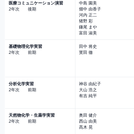
医療コミュニケーション演習
中島 園美
2年次 後期
畑中 由香子
河内 正二
猪野 彩
鎌尾 まや
富田 淑美
基礎物理化学実習
田中 将史
2年次 前期
寳田 徹
分析化学実習
神谷 由紀子
2年次 前期
大山 浩之
有吉 純平
天然物化学・生薬学実習
奥田 健介
2年次 前期
西山 由美
髙木 晃