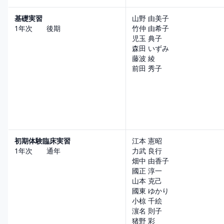
基礎実習
山野 由美子
1年次 後期
竹仲 由希子
児玉 典子
森田 いずみ
藤波 綾
前田 秀子
初期体験臨床実習
江本 憲昭
1年次 通年
力武 良行
畑中 由香子
國正 淳一
山本 克己
國東 ゆかり
小椋 千絵
濵名 則子
猪野 彩