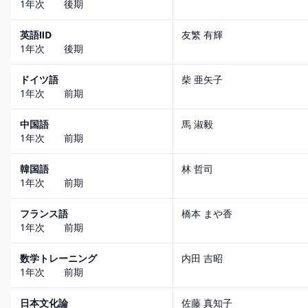
1年次 後期
英語ⅡD
友繁 有輝
1年次 後期
ドイツ語
柴 亜矢子
1年次 前期
中国語
馬 淑毅
1年次 前期
韓国語
林 哲司
1年次 前期
フランス語
橋本 まや香
1年次 前期
数学トレーニング
内田 吉昭
1年次 前期
日本文化論
佐藤 真知子