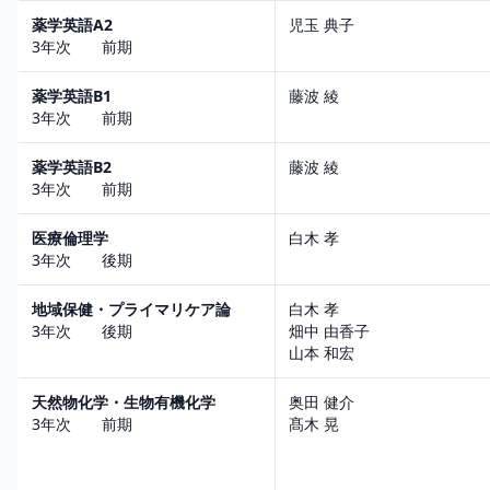
薬学英語A2
児玉 典子
3年次 前期
薬学英語B1
藤波 綾
3年次 前期
薬学英語B2
藤波 綾
3年次 前期
医療倫理学
白木 孝
3年次 後期
地域保健・プライマリケア論
白木 孝
3年次 後期
畑中 由香子
山本 和宏
天然物化学・生物有機化学
奥田 健介
3年次 前期
髙木 晃