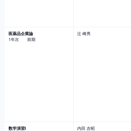
医薬品企業論
辻 峰男
1年次 前期
数学演習Ⅰ
内田 吉昭