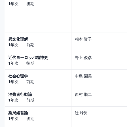
1年次 後期
異文化理解
相本 資子
1年次 前期
近代ヨーロッパ精神史
野上 俊彦
1年次 後期
社会心理学
中島 園美
1年次 前期
消費者行動論
西村 順二
1年次 前期
薬局経営論
辻 峰男
1年次 後期