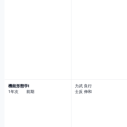
機能形態学Ⅰ
力武 良行
1年次 前期
士反 伸和