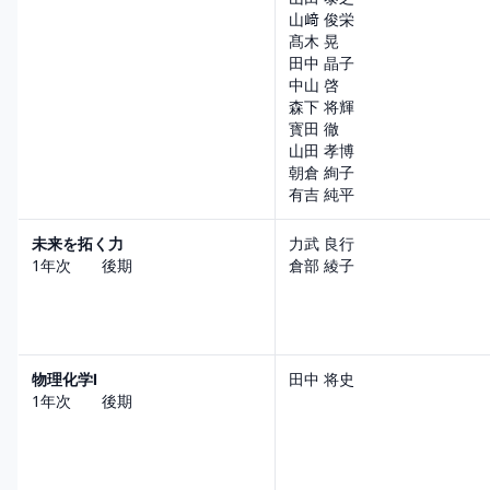
山﨑 俊栄
髙木 晃
田中 晶子
中山 啓
森下 将輝
寳田 徹
山田 孝博
朝倉 絢子
有吉 純平
未来を拓く力
力武 良行
1年次 後期
倉部 綾子
物理化学Ⅰ
田中 将史
1年次 後期