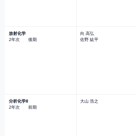
放射化学
向 高弘
2年次 後期
佐野 紘平
分析化学Ⅱ
大山 浩之
2年次 前期