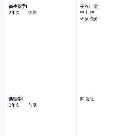
衛生薬学Ⅰ
長谷川 潤
2年次 後期
中山 啓
佐藤 亮介
薬理学Ⅰ
関 貴弘
2年次 前期