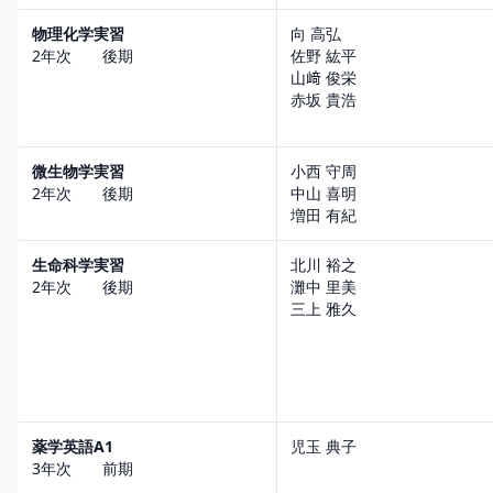
物理化学実習
向 高弘
2年次 後期
佐野 紘平
山﨑 俊栄
赤坂 貴浩
微生物学実習
小西 守周
2年次 後期
中山 喜明
増田 有紀
生命科学実習
北川 裕之
2年次 後期
灘中 里美
三上 雅久
薬学英語A1
児玉 典子
3年次 前期