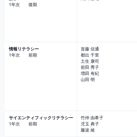
1年次 後期
情報リテラシー
首藤 信通
1年次 前期
都出 千里
土生 康司
前田 秀子
増田 有紀
山田 明
サイエンティフィックリテラシー
竹仲 由希子
1年次 前期
児玉 典子
藤波 綾